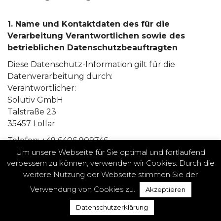
1. Name und Kontaktdaten des für die
Verarbeitung Verantwortlichen sowie des
betrieblichen Datenschutzbeauftragten
Diese Datenschutz-Information gilt für die
Datenverarbeitung durch:
Verantwortlicher:
Solutiv GmbH
Talstraße 23
35457 Lollar
Telefon: +49 6406 909746
Um unsere Webseite für Sie optimal und fortlaufend
E-Mail: reinfried.wobbe@soltutiv.de.
verbessern zu können, verwenden wir Cookies. Durch die
2. Erhebung und Speicherung
weitere Nutzung der Webseite stimmen Sie der
personenbezogener Daten sowie Art und
Verwendung von Cookies zu.
Akzeptieren
Zweck von deren Verwendung
Datenschutzerklärung
Suche
Warenkorb
Beobachten
Konto
a) Beim Besuch der Website